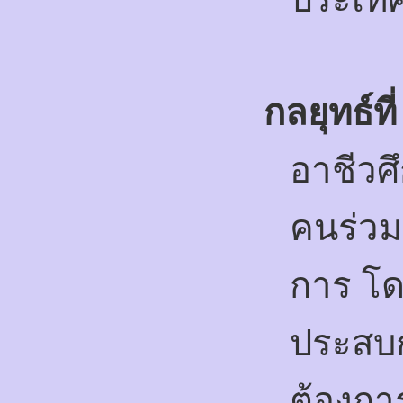
กลยุทธ์ที
อาชีวศ
คนร่ว
การ โด
ประสบ
ต้องก