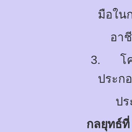
มือใน
อาช
3.
โค
ประกอ
ปร
กลยุทธ์ที