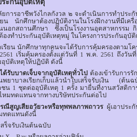
ะกันอุบัติเหตุ
ลัยการอาชีพวังไกลกังวล ๒ จะดำเนินการทำประกันอุ
รียน นักศึกษาต้องปฏิบัติงานในโรงฝึกงานที่มีเ
านนอกสถานศึกษา
ซึ่งเป็นโรงงานอุตสาหกรรม ก
้องทำประกันอุบัติเหตุหมู่ ในโครงการประกันอุบัติ
เรียน นักศึกษาทุกคนจะได้รับการคุ้มครองตามโครง
561 เริ่มคุ้มครองตั้งแต่วันที่ 1 พ.ค. 2561 ถึงวั
บอุบัติเหตุให้ปฏิบัติ ดังนี้
ได้รับบาดเจ็บจากอุบัติเหตุทั่วไป
ต้องเข้ารับการ
านพยาบาลเรียกเก็บแล้วนำใบเสร็จรับเงิน (ต้
น 1 ชุดต่ออุบัติเหตุ 1 ครั้ง มายื่นที่งานสวัสดิก
นไหมทดแทนจากทางบริษัทประกันต่อไป
รณีสูญเสียอวัยวะหรือทุพพลภาพถาวร
ผู้เอาประก
มทดแทนดังนี้
สร็จรับเงินต้นฉบับ
์ม
X – Ray
หรือผลการอ่านฟิล์ม