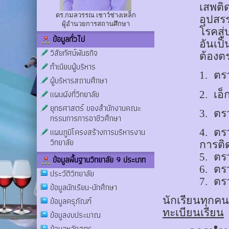
เสพติ
ดร.กมลวรรณ เชาว์ช่างเหล็ก
อุปสร
ผู้อำนวยการสถานศึกษา
โรคสู
ข้อมูลทั่วไป
อันเป
วิสัยทัศน์พันธกิจ
ต้องต
ทำเนียบผู้บริหาร
1.
ตร
ผู้บริหารสถานศึกษา
แผนผังที่วิทยาลัย
2.
เอ็
ยุทธศาสตร์ ของสำนักงานคณะ
3.
ตรว
กรรมการการอาชีวศึกษา
แผนภูมิโครงสร้างการบริหารงาน
4.
ตร
วิทยาลัย
การติ
5.
ตร
ข้อมูลพื้นฐานวิทยาลัย 9 ประเภท
6.
ตร
ประวัติวิทยาลัย
7.
ตร
ข้อมูลนักเรียน-นักศึกษา
นักเรียนทุก
ข้อมูลครุภัณฑ์
ทะเบียนเรียน
ข้อมูลงบประมาณ
ข้อมูลหลักสูตร