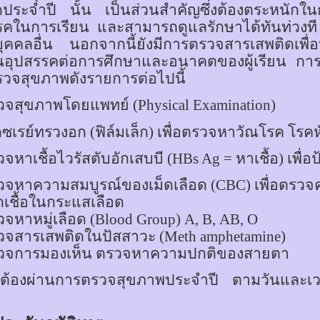
ดประจำปี นั้น เป็นส่วนสำคัญซึ่งต้องตระหนักใน
รคในการเรียน และสามารถดูแลรักษาได้ทันท่วงที พร
่บุคคลอื่น นอกจากนี้ยังมีการตรวจสารเสพติดเพื
็นอุปสรรคต่อการศึกษาและอนาคตของผู้เรียน กา
รวจสุขภาพดังรายการต่อไปนี้
วจสุขภาพโดยแพทย์
(Physical Examination)
กซเรย์ทรวงอก (ฟิล์มเล็ก) เพื่อตรวจหาวัณโรค โรค
จหาเชื้อไวรัสตับอักเสบบี (
HBs Ag =
หาเชื้อ) เพื
วจหาความสมบูรณ์ของเม็ดเลือด (
CBC
) เพื่อตรว
ดเชื้อในกระแสเลือด
วจหาหมู่เลือด
(Blood Group) A
,
B
,
AB
,
O
วจสารเสพติดในปัสสาวะ (
Meth amphetamine)
วจการมองเห็น ตรวจหาความปกติของสายตา
คนต้องผ่านการตรวจสุขภาพประจำปี ตามวันและ