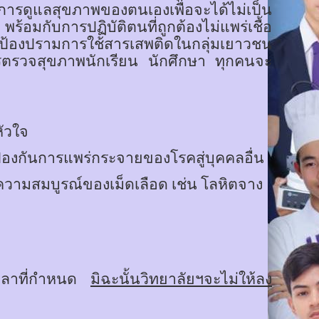
การดูแลสุขภาพของตนเองเพื่อจะได้ไม่เป็น
้อมกับการปฏิบัติตนที่ถูกต้องไม่แพร่เชื้อ
่อป้องปรามการใช้สารเสพติดในกลุ่มเยาวชน
รตรวจสุขภาพนักเรียน นักศึกษา ทุกคนจะ
หัวใจ
่อป้องกันการแพร่กระจายของโรคสู่บุคคลอื่น
จความสมบูรณ์ของเม็ดเลือด เช่น โลหิตจาง
เวลาที่กำหนด
มิฉะนั้นวิทยาลัยฯจะไม่ให้ลง